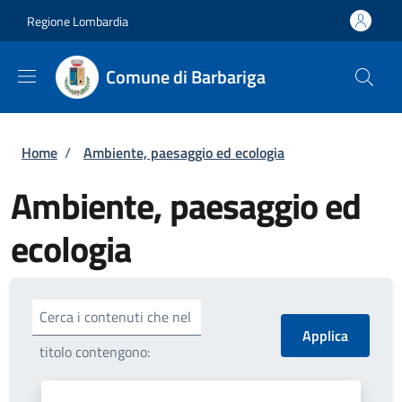
Salta al contenuto principale
Skip to footer content
Regione Lombardia
Comune di Barbariga
Briciole di pane
Home
/
Ambiente, paesaggio ed ecologia
Ambiente, paesaggio ed
ecologia
Cerca i contenuti che nel
titolo contengono: