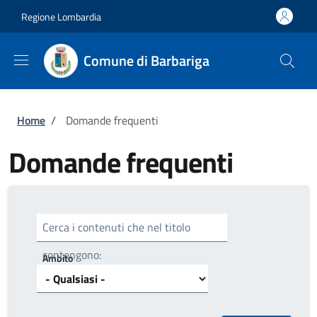
Salta al contenuto principale
Skip to footer content
Regione Lombardia
Comune di Barbariga
Briciole di pane
Home
/
Domande frequenti
Domande frequenti
Cerca i contenuti che nel titolo
contengono:
Ambito