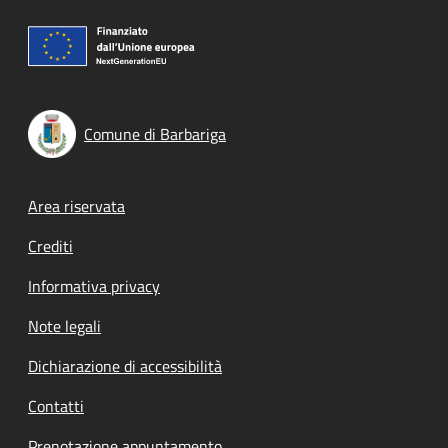
Comune di Barbariga
Footer menu
Area riservata
Crediti
Informativa privacy
Note legali
Dichiarazione di accessibilità
Contatti
Prenotazione appuntamento