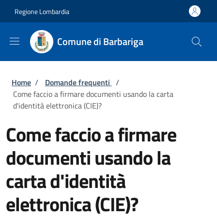
Salta al contenuto principale
Skip to footer content
Regione Lombardia
Comune di Barbariga
Briciole di pane
Home
/
Domande frequenti
/
Come faccio a firmare documenti usando la carta
d'identità elettronica (CIE)?
Come faccio a firmare
documenti usando la
carta d'identità
elettronica (CIE)?