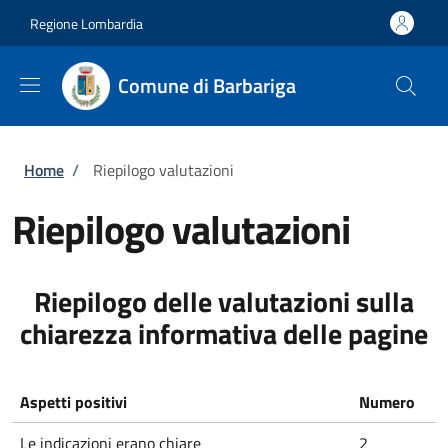
Salta al contenuto principale
Skip to footer content
Regione Lombardia
Comune di Barbariga
Briciole di pane
Home
/
Riepilogo valutazioni
Riepilogo valutazioni
Riepilogo delle valutazioni sulla
chiarezza informativa delle pagine
Aspetti positivi
Numero
Le indicazioni erano chiare
2