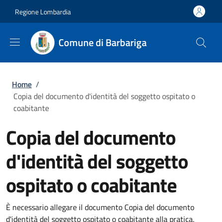
Salta al contenuto principale
Skip to footer content
Regione Lombardia
Comune di Barbariga
Briciole di pane
Home
/
Copia del documento d'identità del soggetto ospitato o
coabitante
Copia del documento
d'identità del soggetto
ospitato o coabitante
È necessario allegare il documento Copia del documento
d'identità del soggetto ospitato o coabitante alla pratica.