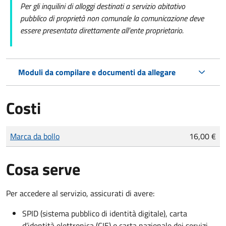
Per gli inquilini di alloggi destinati a servizio abitativo
pubblico di proprietà non comunale la comunicazione deve
essere presentata direttamente all’ente proprietario.
Moduli da compilare e documenti da allegare
Costi
Tipo di pagamento
Importo
Marca da bollo
16,00 €
Cosa serve
Per accedere al servizio, assicurati di avere:
SPID (sistema pubblico di identità digitale), carta
d’identità elettronica (CIE) o carta nazionale dei servizi