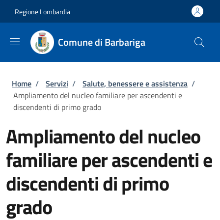
Salta al contenuto principale
Skip to footer content
Regione Lombardia
Comune di Barbariga
Briciole di pane
Home
/
Servizi
/
Salute, benessere e assistenza
/
Ampliamento del nucleo familiare per ascendenti e
discendenti di primo grado
Ampliamento del nucleo
familiare per ascendenti e
discendenti di primo
grado