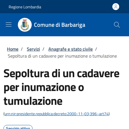
Salta al contenuto principale
Skip to footer content
Regione Lombardia
Comune di Barbariga
Briciole di pane
Home
/
Servizi
/
Anagrafe e stato civile
/
Sepoltura di un cadavere per inumazione o tumulazione
Sepoltura di un cadavere
per inumazione o
tumulazione
(
urn:nir:presidente.repubblica:decreto:2000-11-03;396~art74
)
Servizio attivo