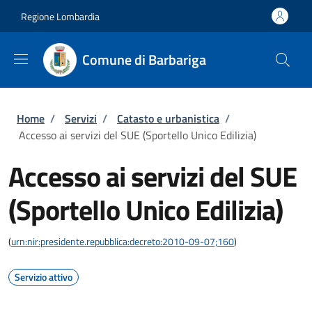
Salta al contenuto principale
Skip to footer content
Regione Lombardia
Comune di Barbariga
Briciole di pane
Home
/
Servizi
/
Catasto e urbanistica
/
Accesso ai servizi del SUE (Sportello Unico Edilizia)
Accesso ai servizi del SUE
(Sportello Unico Edilizia)
(
urn:nir:presidente.repubblica:decreto:2010-09-07;160
)
Servizio attivo