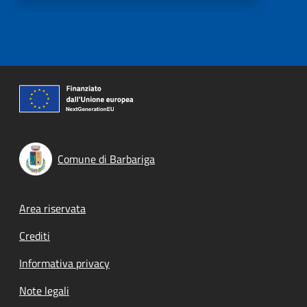
Comune di Barbariga
Footer menu
Area riservata
Crediti
Informativa privacy
Note legali