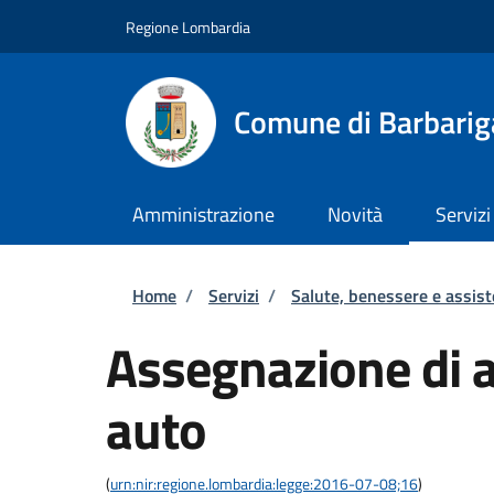
Salta al contenuto principale
Skip to footer content
Regione Lombardia
Comune di Barbarig
Amministrazione
Novità
Servizi
Briciole di pane
Home
/
Servizi
/
Salute, benessere e assis
Assegnazione di 
auto
(
urn:nir:regione.lombardia:legge:2016-07-08;16
)