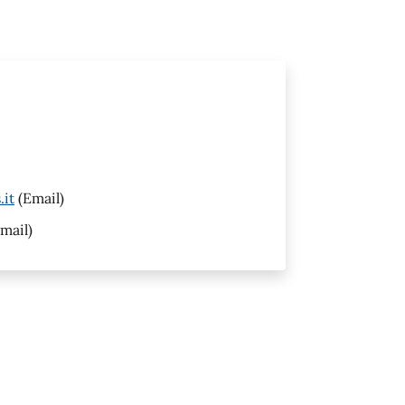
.it
(Email)
mail)