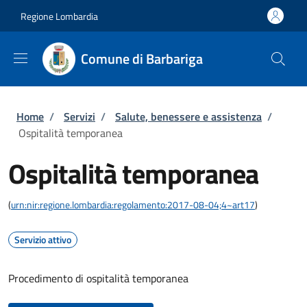
Salta al contenuto principale
Skip to footer content
Regione Lombardia
Comune di Barbariga
Briciole di pane
Home
/
Servizi
/
Salute, benessere e assistenza
/
Ospitalità temporanea
Ospitalità temporanea
(
urn:nir:regione.lombardia:regolamento:2017-08-04;4~art17
)
Servizio attivo
Procedimento di ospitalità temporanea