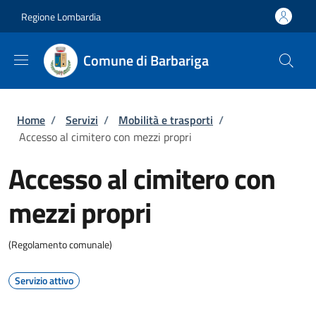
Salta al contenuto principale
Skip to footer content
Regione Lombardia
Comune di Barbariga
Briciole di pane
Home
/
Servizi
/
Mobilità e trasporti
/
Accesso al cimitero con mezzi propri
Accesso al cimitero con
mezzi propri
(Regolamento comunale)
Servizio attivo