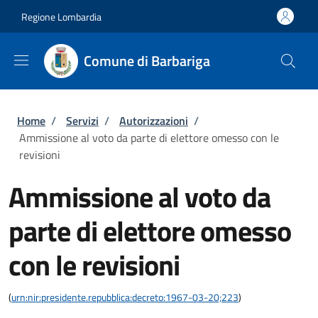
Salta al contenuto principale
Skip to footer content
Regione Lombardia
Comune di Barbariga
Briciole di pane
Home
/
Servizi
/
Autorizzazioni
/
Ammissione al voto da parte di elettore omesso con le
revisioni
Ammissione al voto da
parte di elettore omesso
con le revisioni
(
urn:nir:presidente.repubblica:decreto:1967-03-20;223
)