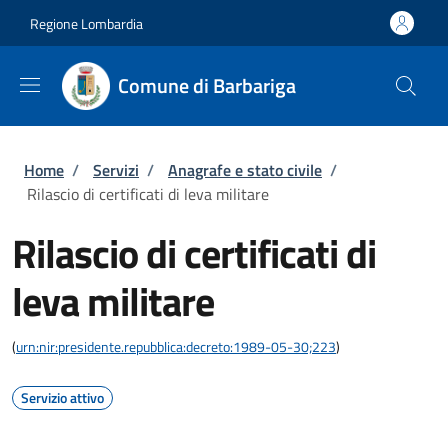
Salta al contenuto principale
Skip to footer content
Regione Lombardia
Comune di Barbariga
Briciole di pane
Home
/
Servizi
/
Anagrafe e stato civile
/
Rilascio di certificati di leva militare
Rilascio di certificati di
leva militare
(
urn:nir:presidente.repubblica:decreto:1989-05-30;223
)
Servizio attivo