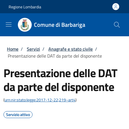
Salta al contenuto principale
Skip to footer content
Regione Lombardia
Comune di Barbariga
Briciole di pane
Home
/
Servizi
/
Anagrafe e stato civile
/
Presentazione delle DAT da parte del disponente
Presentazione delle DAT
da parte del disponente
(
urn:nir:stato:legge:2017-12-22;219~art4
)
Servizio attivo