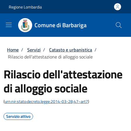
Salta al contenuto principale
Skip to footer content
Regione Lombardia
Comune di Barbariga
Briciole di pane
Home
/
Servizi
/
Catasto e urbanistica
/
Rilascio dell'attestazione di alloggio sociale
Rilascio dell'attestazione
di alloggio sociale
(
urn:nir:stato:decreto.legge:2014-03-28;47~art7
)
Servizio attivo