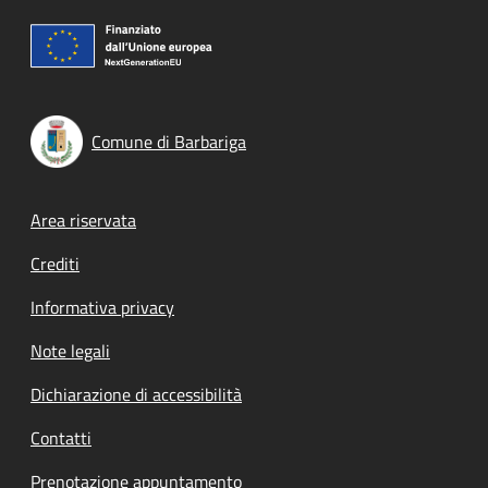
Comune di Barbariga
Footer menu
Area riservata
Crediti
Informativa privacy
Note legali
Dichiarazione di accessibilità
Contatti
Prenotazione appuntamento