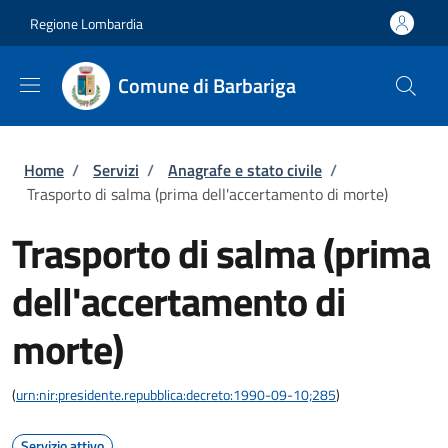
Salta al contenuto principale
Skip to footer content
Regione Lombardia
Comune di Barbariga
Briciole di pane
Home
/
Servizi
/
Anagrafe e stato civile
/
Trasporto di salma (prima dell'accertamento di morte)
Trasporto di salma (prima
dell'accertamento di
morte)
(
urn:nir:presidente.repubblica:decreto:1990-09-10;285
)
Servizio attivo