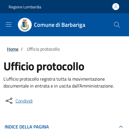
Salta al contenuto principale
Skip to footer content
Regione Lombardia
Comune di Barbariga
Briciole di pane
Home
/
Ufficio protocollo
Ufficio protocollo
L’ufficio protocollo registra tutta la movimentazione
documentale in entrata e in uscita dall’Amministrazione.
Condividi
INDICE DELLA PAGINA