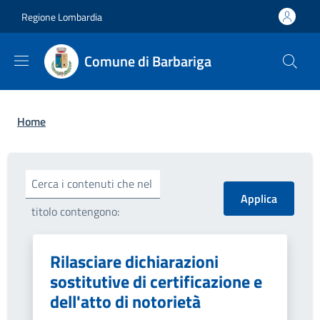
Salta al contenuto principale
Skip to footer content
Regione Lombardia
Comune di Barbariga
Briciole di pane
Home
Cerca i contenuti che nel
titolo contengono:
Rilasciare dichiarazioni
sostitutive di certificazione e
dell'atto di notorietà